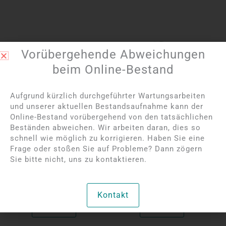
Vorübergehende Abweichungen
beim Online-Bestand
Aufgrund kürzlich durchgeführter Wartungsarbeiten
und unserer aktuellen Bestandsaufnahme kann der
Bitte melden Sie sich
Bitte melden Sie sich
Online-Bestand vorübergehend von den tatsächlichen
Beständen abweichen. Wir arbeiten daran, dies so
an, um die Preise
an, um die Preise
schnell wie möglich zu korrigieren. Haben Sie eine
anzuzeigen
anzuzeigen
Frage oder stoßen Sie auf Probleme? Dann zögern
Falcon's Eye Elefant |
Grüne Aventurin Eule |
Sie bitte nicht, uns zu kontaktieren.
5 cm
4 cm
Pro Einheit
Pro Einheit
Kontakt
Mehr lesen
Mehr lesen