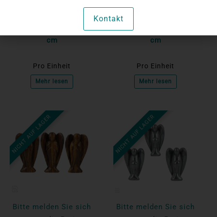
an, um die Preise
an, um die Preise
anzuzeigen
anzuzeigen
Kontakt
Tigerauge Engel | 7,5
Bergkristall Engel | 4
cm
cm
Pro Einheit
Pro Einheit
Mehr lesen
Mehr lesen
NICHT AUF LAGER
NICHT AUF LAGER
Bitte melden Sie sich
Bitte melden Sie sich