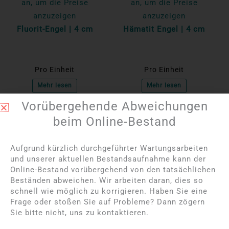
an, um die Preise
an, um die Preise
anzuzeigen
anzuzeigen
Fluorit-Engel | 4 cm
Hämatit Engel | 4 cm
Pro Einheit
Pro Einheit
Mehr lesen
Mehr lesen
Vorübergehende Abweichungen
beim Online-Bestand
NICHT AUF LAGER
Aufgrund kürzlich durchgeführter Wartungsarbeiten
und unserer aktuellen Bestandsaufnahme kann der
Online-Bestand vorübergehend von den tatsächlichen
Beständen abweichen. Wir arbeiten daran, dies so
schnell wie möglich zu korrigieren. Haben Sie eine
Frage oder stoßen Sie auf Probleme? Dann zögern
Sie bitte nicht, uns zu kontaktieren.
Bitte melden Sie sich
Bitte melden Sie sich