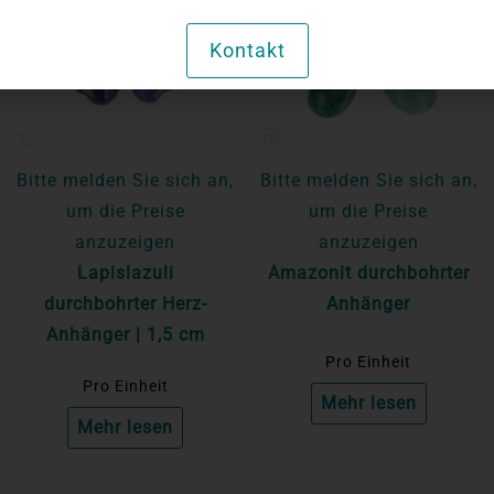
Kontakt
Bitte melden Sie sich an,
Bitte melden Sie sich an,
um die Preise
um die Preise
anzuzeigen
anzuzeigen
Lapislazuli
Amazonit durchbohrter
durchbohrter Herz-
Anhänger
Anhänger | 1,5 cm
Pro Einheit
Pro Einheit
Mehr lesen
Mehr lesen