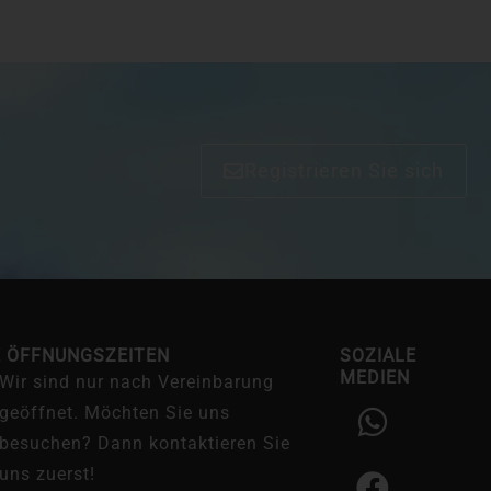
Registrieren Sie sich
E ÖFFNUNGSZEITEN
SOZIALE
MEDIEN
Wir sind nur nach Vereinbarung
W
F
I
geöffnet. Möchten Sie uns
h
a
n
besuchen? Dann kontaktieren Sie
a
c
s
uns zuerst!