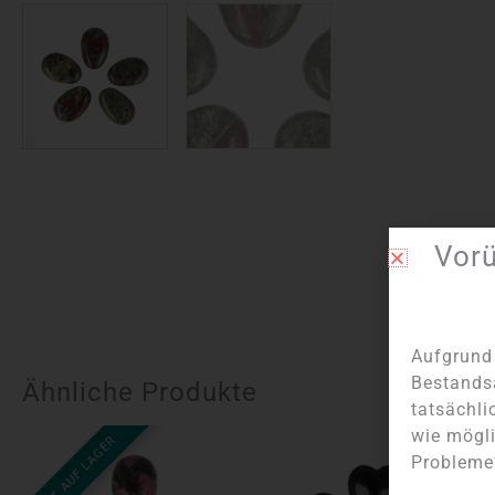
Vor
Aufgrund 
Bestands
Ähnliche Produkte
tatsächli
wie mögli
NICHT AUF LAGER
Probleme?