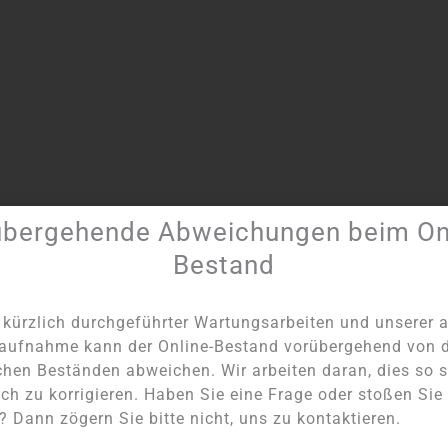
übergehende Abweichungen beim Onl
Artikel Nummer:
5966
Kategorie:
Durchbohrte Anhänger
Bestand
kürzlich durchgeführter Wartungsarbeiten und unserer a
aufnahme kann der Online-Bestand vorübergehend von 
chen Beständen abweichen. Wir arbeiten daran, dies so s
ch zu korrigieren. Haben Sie eine Frage oder stoßen Sie
NICHT AUF LAGER
NICHT AUF LAGER
 Dann zögern Sie bitte nicht, uns zu kontaktieren.