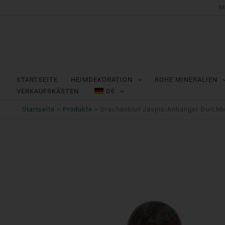
Zum
M
Inhalt
springen
STARTSEITE
HEIMDEKORATION
ROHE MINERALIEN
VERKAUFSKÄSTEN
DE
Startseite
Produkte
Drachenblut Jaspis-Anhänger Durchb