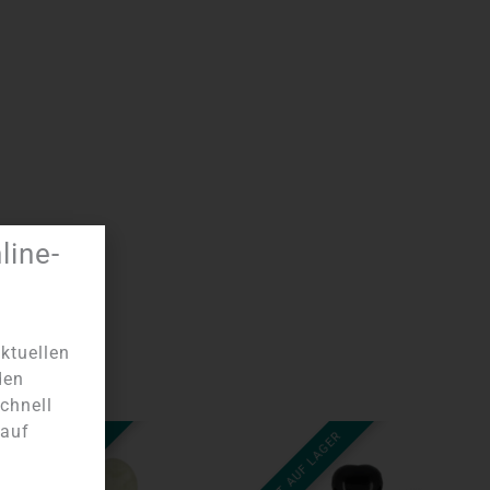
ine-
ktuellen
den
chnell
 auf
NICHT AUF LAGER
NICHT AUF LAGER