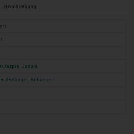
Beschreibung
 gr)
m
t-Jaspis
,
Jaspis
er Anhänger
,
Anhänger