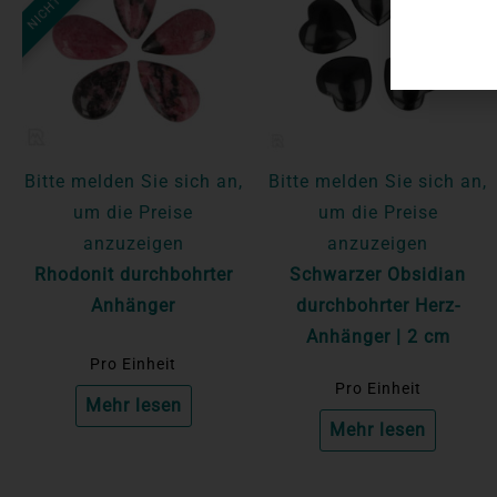
Bitte melden Sie sich an,
Bitte melden Sie sich an,
um die Preise
um die Preise
anzuzeigen
anzuzeigen
Rhodonit durchbohrter
Schwarzer Obsidian
Anhänger
durchbohrter Herz-
Anhänger | 2 cm
Pro Einheit
Pro Einheit
Mehr lesen
Mehr lesen