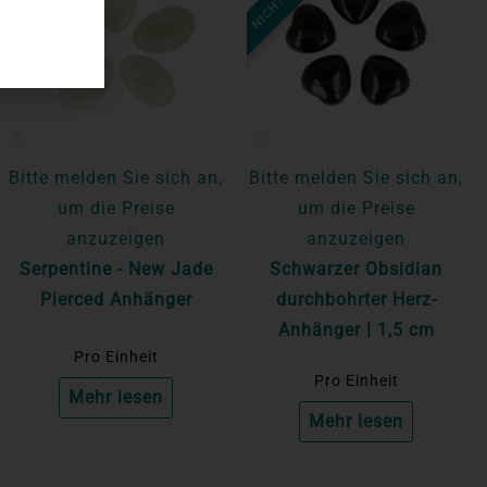
Bitte melden Sie sich an,
Bitte melden Sie sich an,
um die Preise
um die Preise
anzuzeigen
anzuzeigen
Serpentine - New Jade
Schwarzer Obsidian
Pierced Anhänger
durchbohrter Herz-
Anhänger | 1,5 cm
Pro Einheit
Pro Einheit
Mehr lesen
Mehr lesen