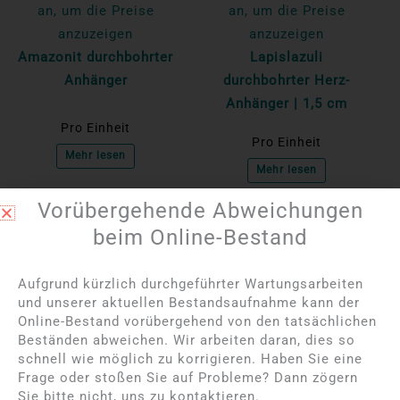
an, um die Preise
an, um die Preise
anzuzeigen
anzuzeigen
Amazonit durchbohrter
Lapislazuli
Anhänger
durchbohrter Herz-
Anhänger | 1,5 cm
Pro Einheit
Pro Einheit
Mehr lesen
Mehr lesen
Vorübergehende Abweichungen
beim Online-Bestand
Aufgrund kürzlich durchgeführter Wartungsarbeiten
und unserer aktuellen Bestandsaufnahme kann der
Online-Bestand vorübergehend von den tatsächlichen
Beständen abweichen. Wir arbeiten daran, dies so
schnell wie möglich zu korrigieren. Haben Sie eine
Frage oder stoßen Sie auf Probleme? Dann zögern
Sie bitte nicht, uns zu kontaktieren.