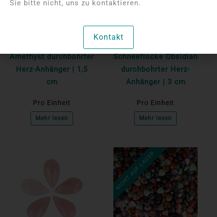
Sie bitte nicht, uns zu kontaktieren.
Bitte melden Sie sich
Bitte melden Sie sich
an, um die Preise
an, um die Preise
Kontakt
anzuzeigen
anzuzeigen
Amethyst durchbohrter
Schneeflocke Obsidian
Herz-Anhänger | 1,5
durchbohrter Herz-
cm
Anhänger | 3 cm
Pro Einheit
Pro Einheit
Mehr lesen
Mehr lesen
NICHT AUF LAGER