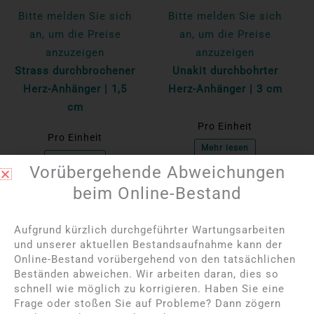
Bitte melden Sie sich
Bitte melden Sie sich
an, um die Preise
an, um die Preise
anzuzeigen
anzuzeigen
Strass durchbrochener
Unakit durchbohrter
Herz-Anhänger | 1,5
Herz-Anhänger | 3 cm
cm
Pro Einheit
Pro Einheit
Mehr lesen
Mehr lesen
Vorübergehende Abweichungen
beim Online-Bestand
Aufgrund kürzlich durchgeführter Wartungsarbeiten
und unserer aktuellen Bestandsaufnahme kann der
Online-Bestand vorübergehend von den tatsächlichen
Beständen abweichen. Wir arbeiten daran, dies so
schnell wie möglich zu korrigieren. Haben Sie eine
Frage oder stoßen Sie auf Probleme? Dann zögern