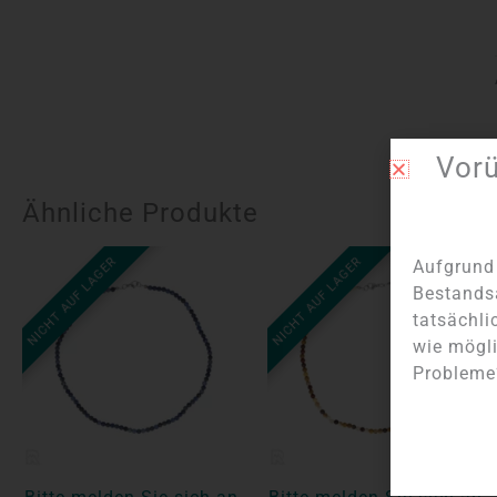
Vor
Ähnliche Produkte
NICHT AUF LAGER
NICHT AUF LAGER
Aufgrund 
Bestands
tatsächli
wie mögli
Probleme?