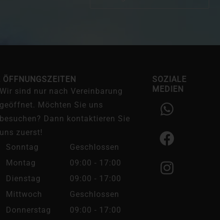
E ÖFFNUNGSZEITEN
SOZIALE
MEDIEN
Wir sind nur nach Vereinbarung
W
F
I
geöffnet. Möchten Sie uns
h
a
n
besuchen? Dann kontaktieren Sie
a
c
s
uns zuerst!
t
e
t
Sonntag
Geschlossen
s
b
a
Montag
09:00 - 17:00
a
o
g
Dienstag
09:00 - 17:00
p
o
r
Mittwoch
Geschlossen
p
k
a
Donnerstag
09:00 - 17:00
m