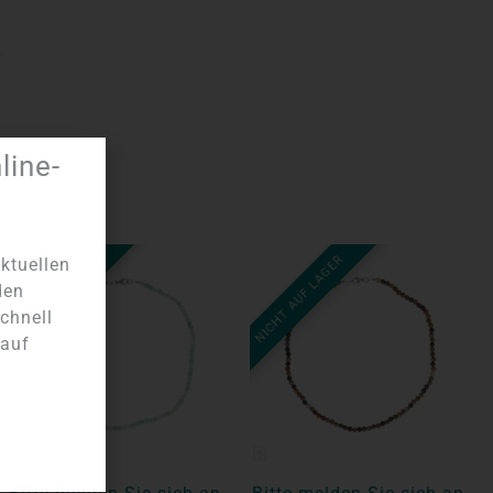
ine-
NICHT AUF LAGER
NICHT AUF LAGER
ktuellen
den
chnell
 auf