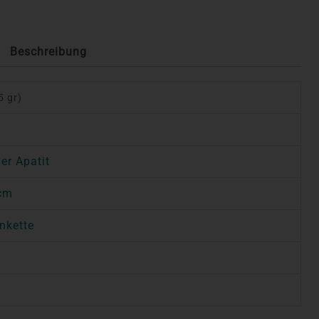
Beschreibung
5 gr)
er Apatit
 cm
nkette