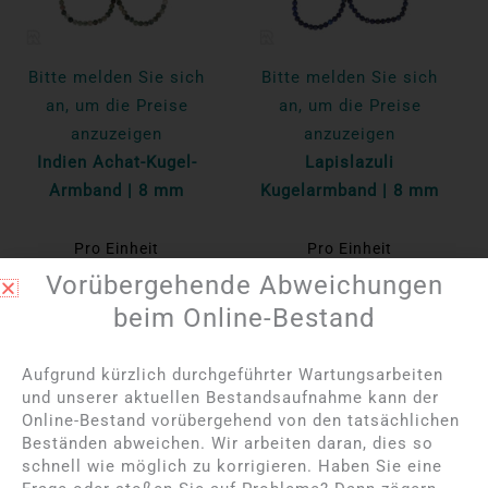
Bitte melden Sie sich
Bitte melden Sie sich
an, um die Preise
an, um die Preise
anzuzeigen
anzuzeigen
Indien Achat-Kugel-
Lapislazuli
Armband | 8 mm
Kugelarmband | 8 mm
Pro Einheit
Pro Einheit
Vorübergehende Abweichungen
Mehr lesen
Mehr lesen
beim Online-Bestand
NICHT AUF LAGER
Aufgrund kürzlich durchgeführter Wartungsarbeiten
und unserer aktuellen Bestandsaufnahme kann der
Online-Bestand vorübergehend von den tatsächlichen
Beständen abweichen. Wir arbeiten daran, dies so
schnell wie möglich zu korrigieren. Haben Sie eine