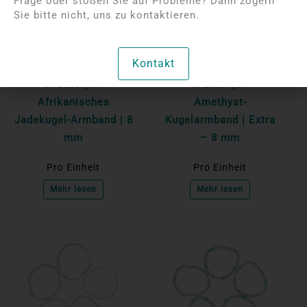
Frage oder stoßen Sie auf Probleme? Dann zögern
Sie bitte nicht, uns zu kontaktieren.
Bitte melden Sie sich
Bitte melden Sie sich
Kontakt
an, um die Preise
an, um die Preise
anzuzeigen
anzuzeigen
Afrikanisches
Amethyst-
Jadekugel-Armband | 8
Kugelarmband | Extra
mm
– 8 mm
Pro Einheit
Pro Einheit
Mehr lesen
Mehr lesen