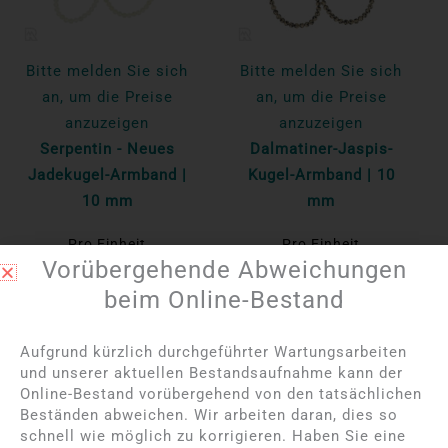
Bitte melden Sie sich
Bitte melden Sie sich
an, um die Preise
an, um die Preise
anzuzeigen
anzuzeigen
Serpentin - Neues
Dalmatiner-Jaspis-
Jadekugel-Armband |
Kugel-Armband | 10
10 mm
mm
Pro Einheit
Pro Einheit
Vorübergehende Abweichungen
Mehr lesen
Mehr lesen
beim Online-Bestand
NICHT AUF LAGER
Aufgrund kürzlich durchgeführter Wartungsarbeiten
und unserer aktuellen Bestandsaufnahme kann der
Online-Bestand vorübergehend von den tatsächlichen
Beständen abweichen. Wir arbeiten daran, dies so
schnell wie möglich zu korrigieren. Haben Sie eine