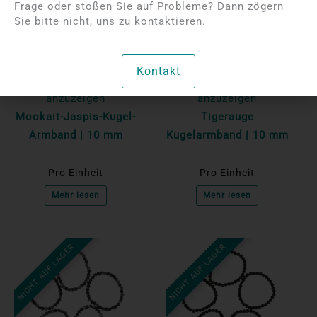
Frage oder stoßen Sie auf Probleme? Dann zögern
Sie bitte nicht, uns zu kontaktieren.
Bitte melden Sie sich
Bitte melden Sie sich
Kontakt
an, um die Preise
an, um die Preise
anzuzeigen
anzuzeigen
Mookait-Jaspis-Kugel-
Tigerauge
Armband | 10 mm
Kugelarmband | 10 mm
Pro Einheit
Pro Einheit
Mehr lesen
Mehr lesen
NICHT AUF LAGER
NICHT AUF LAGER