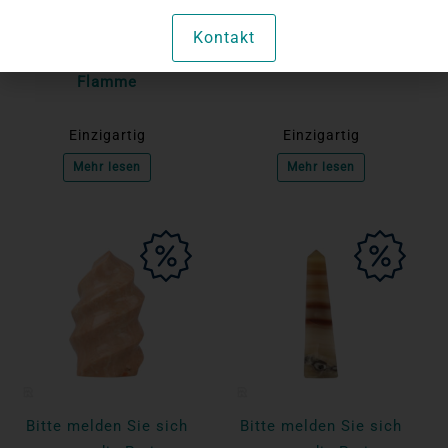
an, um die Preise
an, um die Preise
anzuzeigen
anzuzeigen
Kontakt
Rosa Mondstein
Fluorit-Scheibe
Flamme
Einzigartig
Einzigartig
Mehr lesen
Mehr lesen
Bitte melden Sie sich
Bitte melden Sie sich