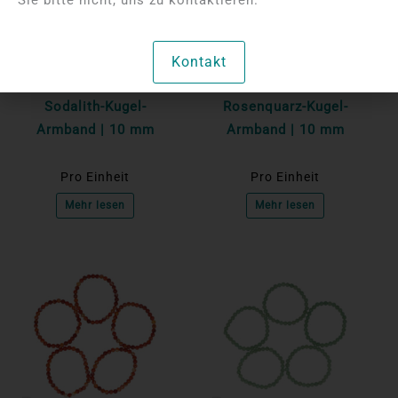
Bitte melden Sie sich
Bitte melden Sie sich
an, um die Preise
an, um die Preise
Kontakt
anzuzeigen
anzuzeigen
Sodalith-Kugel-
Rosenquarz-Kugel-
Armband | 10 mm
Armband | 10 mm
Pro Einheit
Pro Einheit
Mehr lesen
Mehr lesen