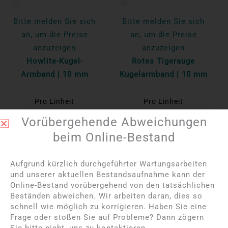
Bitte melden Sie sich
Bitte melden Sie sich
an, um die Preise
an, um die Preise
anzuzeigen
anzuzeigen
Howlite-Kugel-
Rotes Tigerauge
Armband | 10 mm
Kugelarmband | 10 mm
Pro Einheit
Pro Einheit
Mehr lesen
Mehr lesen
Vorübergehende Abweichungen
beim Online-Bestand
Aufgrund kürzlich durchgeführter Wartungsarbeiten
und unserer aktuellen Bestandsaufnahme kann der
Online-Bestand vorübergehend von den tatsächlichen
Beständen abweichen. Wir arbeiten daran, dies so
schnell wie möglich zu korrigieren. Haben Sie eine
Frage oder stoßen Sie auf Probleme? Dann zögern
Sie bitte nicht, uns zu kontaktieren.