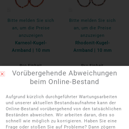
Bitte melden Sie sich
Bitte melden Sie sich
an, um die Preise
an, um die Preise
anzuzeigen
anzuzeigen
Karneol-Kugel-
Rhodonit-Kugel-
Armband | 10 mm
Armband | 10 mm
Pro Einheit
Pro Einheit
Vorübergehende Abweichungen
Mehr lesen
Mehr lesen
beim Online-Bestand
Aufgrund kürzlich durchgeführter Wartungsarbeiten
und unserer aktuellen Bestandsaufnahme kann der
Online-Bestand vorübergehend von den tatsächlichen
Beständen abweichen. Wir arbeiten daran, dies so
schnell wie möglich zu korrigieren. Haben Sie eine
Frage oder stoßen Sie auf Probleme? Dann zögern