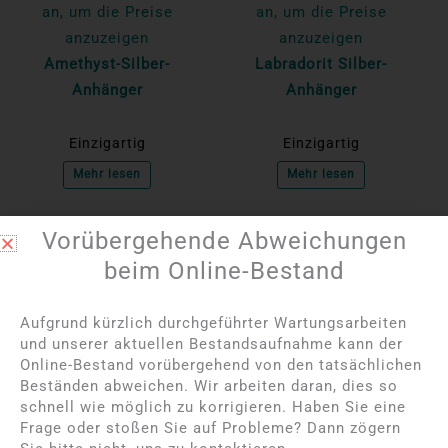
an, um die Preise
an, um die Preise
anzuzeigen
anzuzeigen
Amethyst-Silber-
Labradorit Silber-
Anhänger
Anhänger
Einzigartig
Einzigartig
Mehr lesen
Mehr lesen
Vorübergehende Abweichungen
NICHT AUF LAGER
NICHT AUF LAGER
beim Online-Bestand
Aufgrund kürzlich durchgeführter Wartungsarbeiten
und unserer aktuellen Bestandsaufnahme kann der
Online-Bestand vorübergehend von den tatsächlichen
Beständen abweichen. Wir arbeiten daran, dies so
schnell wie möglich zu korrigieren. Haben Sie eine
Frage oder stoßen Sie auf Probleme? Dann zögern
Bitte melden Sie sich
Bitte melden Sie sich