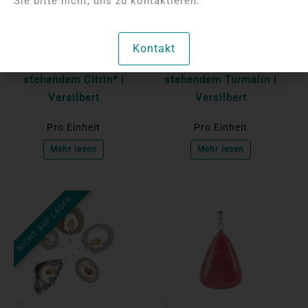
Sie bitte nicht, uns zu kontaktieren.
an, um die Preise
an, um die Preise
anzuzeigen
anzuzeigen
Achat-Geoden-
Achat-Geoden-
Kontakt
Anhänger mit
Anhänger mit
stehendem Citrin* |
stehendem Turmalin |
Versilbert
Versilbert
Pro Einheit
Pro Einheit
Mehr lesen
Mehr lesen
NICHT AUF LAGER