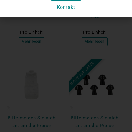
anzuzeigen
anzuzeigen
Kontakt
Amethyst-Pilz
Mahagoni Obsidian
Pilz
Pro Einheit
Pro Einheit
Mehr lesen
Mehr lesen
NICHT AUF LAGER
Bitte melden Sie sich
Bitte melden Sie sich
an, um die Preise
an, um die Preise