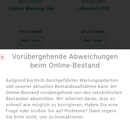
anzuzeigen
anzuzeigen
Gabbro Massage Bar
Labradorit-Pilz
Pro Einheit
Pro Einheit
Mehr lesen
Mehr lesen
Vorübergehende Abweichungen
NICHT AUF LAGER
NICHT AUF LAGER
beim Online-Bestand
Aufgrund kürzlich durchgeführter Wartungsarbeiten
und unserer aktuellen Bestandsaufnahme kann der
Online-Bestand vorübergehend von den tatsächlichen
Beständen abweichen. Wir arbeiten daran, dies so
schnell wie möglich zu korrigieren. Haben Sie eine
Frage oder stoßen Sie auf Probleme? Dann zögern
Bitte melden Sie sich
Bitte melden Sie sich
Sie bitte nicht, uns zu kontaktieren.
an, um die Preise
an, um die Preise