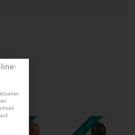
ine-
ktuellen
den
chnell
 auf
NICHT AUF LAGER
NICHT AUF LAGER