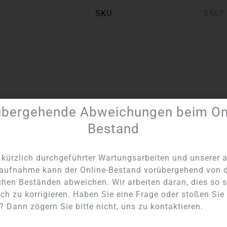
SKU
5567
übergehende Abweichungen beim Onl
Artikel Nummer:
5567
Kategorie:
Steine der Sorge
Bestand
kürzlich durchgeführter Wartungsarbeiten und unserer a
aufnahme kann der Online-Bestand vorübergehend von 
chen Beständen abweichen. Wir arbeiten daran, dies so s
ch zu korrigieren. Haben Sie eine Frage oder stoßen Sie
NICHT AUF LAGER
NICHT AUF LAGER
 Dann zögern Sie bitte nicht, uns zu kontaktieren.