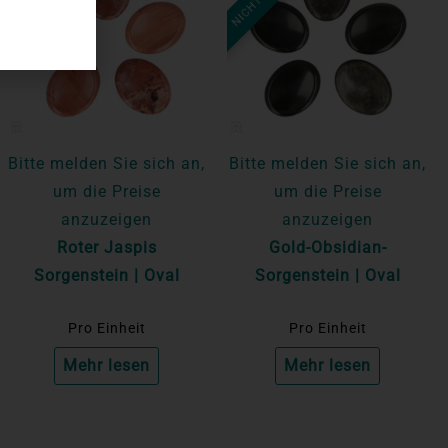
Bitte melden Sie sich an,
Bitte melden Sie sich an,
um die Preise
um die Preise
anzuzeigen
anzuzeigen
Roter Jaspis
Gold-Obsidian-
Sorgenstein | Oval
Sorgenstein | Oval
Pro Einheit
Pro Einheit
Mehr lesen
Mehr lesen