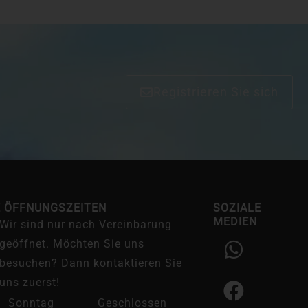
Registrieren Sie sich
E ÖFFNUNGSZEITEN
SOZIALE
MEDIEN
Wir sind nur nach Vereinbarung
W
F
I
geöffnet. Möchten Sie uns
h
a
n
besuchen? Dann kontaktieren Sie
a
c
s
uns zuerst!
t
e
t
Sonntag
Geschlossen