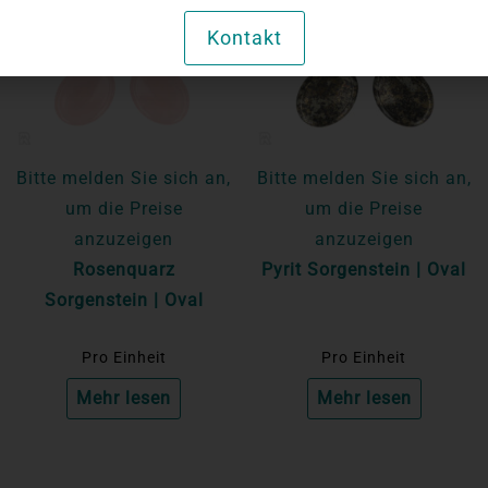
Kontakt
Bitte melden Sie sich an,
Bitte melden Sie sich an,
um die Preise
um die Preise
anzuzeigen
anzuzeigen
Rosenquarz
Pyrit Sorgenstein | Oval
Sorgenstein | Oval
Pro Einheit
Pro Einheit
Mehr lesen
Mehr lesen