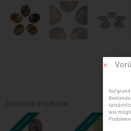
Vor
Aufgrund 
Bestands
Ähnliche Produkte
tatsächli
wie mögli
NICHT AUF LAGER
NICHT AUF LAGER
Probleme?