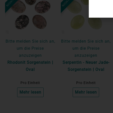
Bitte melden Sie sich an,
Bitte melden Sie sich an,
um die Preise
um die Preise
anzuzeigen
anzuzeigen
Rhodonit Sorgenstein |
Serpentin - Neuer Jade-
Oval
Sorgenstein | Oval
Pro Einheit
Pro Einheit
Mehr lesen
Mehr lesen