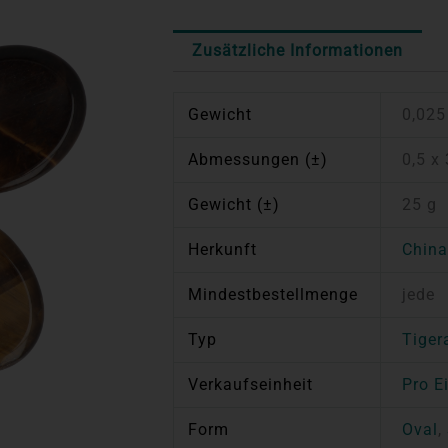
Zusätzliche Informationen
Gewicht
0,025
Abmessungen (±)
0,5 x
Gewicht (±)
25 g
Herkunft
Chin
Mindestbestellmenge
jede
Typ
Tiger
Verkaufseinheit
Pro E
Form
Oval
,