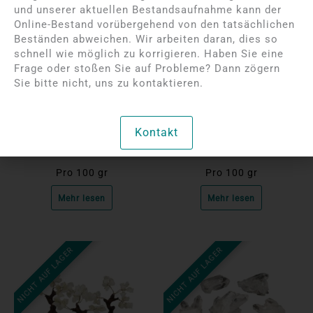
und unserer aktuellen Bestandsaufnahme kann der
Online-Bestand vorübergehend von den tatsächlichen
Beständen abweichen. Wir arbeiten daran, dies so
schnell wie möglich zu korrigieren. Haben Sie eine
Frage oder stoßen Sie auf Probleme? Dann zögern
Bitte melden Sie sich an,
Bitte melden Sie sich an,
Sie bitte nicht, uns zu kontaktieren.
um die Preise anzuzeigen
um die Preise anzuzeigen
Bergkristall-Kugeln
Bergkristallkugeln | AA
Kontakt
Pro 100 gr
Pro 100 gr
Mehr lesen
Mehr lesen
NICHT AUF LAGER
NICHT AUF LAGER