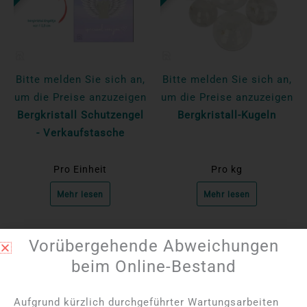
Bitte melden Sie sich an,
Bitte melden Sie sich an,
um die Preise anzuzeigen
um die Preise anzuzeigen
Bergkristall Schutzengel
Bergkristall-Kugeln
- Verkaufstasche
Pro Einheit
Pro kg
Mehr lesen
Mehr lesen
Vorübergehende Abweichungen
NICHT AUF LAGER
NICHT AUF LAGER
beim Online-Bestand
Aufgrund kürzlich durchgeführter Wartungsarbeiten