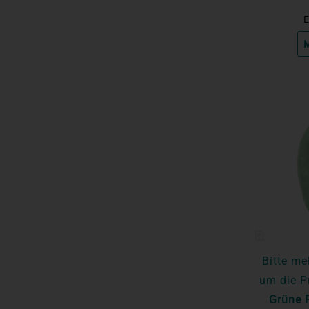
E
M
Bitte me
um die P
Grüne F