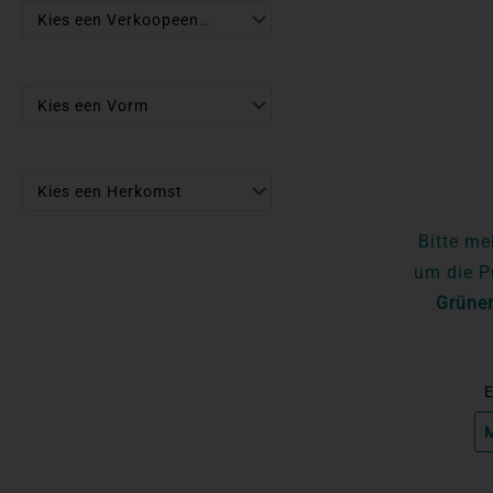
Kies een Verkoopeenheid
Kies een Vorm
Kies een Herkomst
Bitte me
um die P
Grüner
E
M