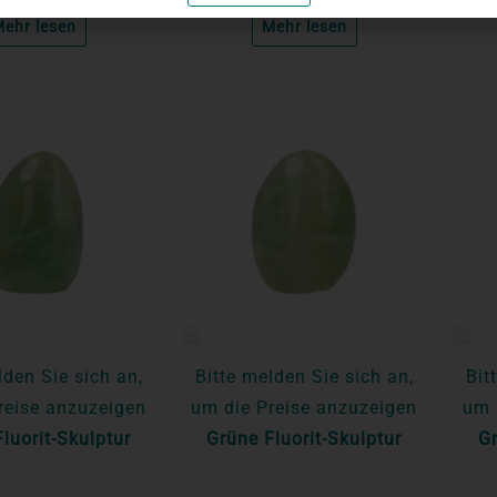
ehr lesen
Mehr lesen
lden Sie sich an,
Bitte melden Sie sich an,
Bit
reise anzuzeigen
um die Preise anzuzeigen
um 
luorit-Skulptur
Grüne Fluorit-Skulptur
Gr