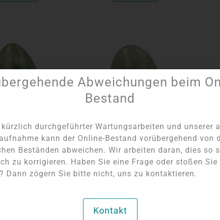
übergehende Abweichungen beim Onl
Bestand
kürzlich durchgeführter Wartungsarbeiten und unserer a
aufnahme kann der Online-Bestand vorübergehend von 
lden Sie sich an,
Bitte melden Sie sich an,
Bit
chen Beständen abweichen. Wir arbeiten daran, dies so s
reise anzuzeigen
um die Preise anzuzeigen
um 
ch zu korrigieren. Haben Sie eine Frage oder stoßen Sie
 Dann zögern Sie bitte nicht, uns zu kontaktieren.
luorit-Skulptur
Grüne Fluorit-Skulptur
Gr
Kontakt
inzigartig
Einzigartig