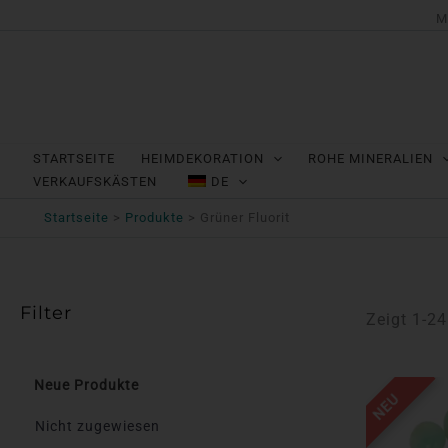
Zum
M
Inhalt
springen
STARTSEITE
HEIMDEKORATION
ROHE MINERALIEN
VERKAUFSKÄSTEN
DE
Startseite
Produkte
Grüner Fluorit
Filter
Zeigt 1-2
Neue Produkte
NEU
Nicht zugewiesen