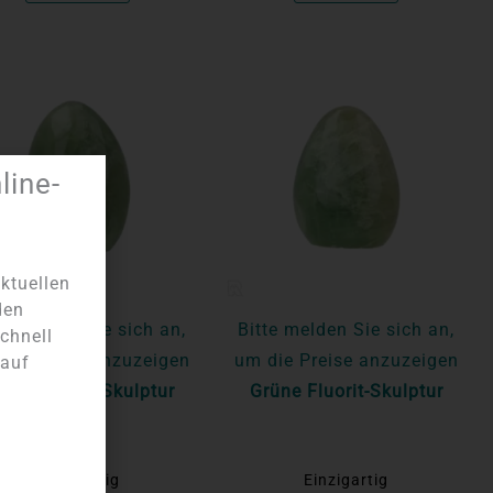
ine-
ktuellen
den
te melden Sie sich an,
Bitte melden Sie sich an,
chnell
die Preise anzuzeigen
um die Preise anzuzeigen
 auf
üne Fluorit-Skulptur
Grüne Fluorit-Skulptur
Einzigartig
Einzigartig