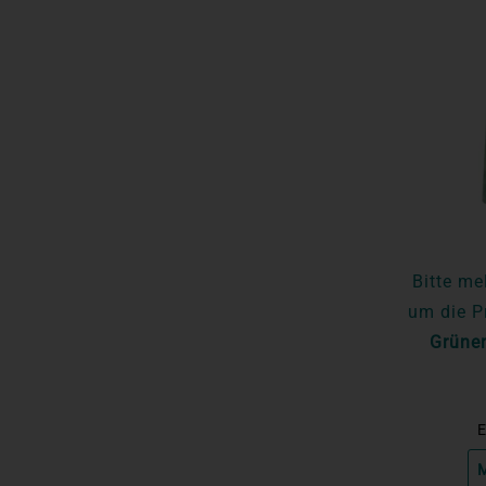
Bitte me
um die P
Grüner
E
M