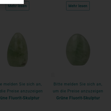
Mehr lesen
Mehr lesen
te melden Sie sich an,
Bitte melden Sie sich an,
die Preise anzuzeigen
um die Preise anzuzeigen
üne Fluorit-Skulptur
Grüne Fluorit-Skulptur