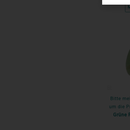
M
Bitte me
um die P
Grüne F