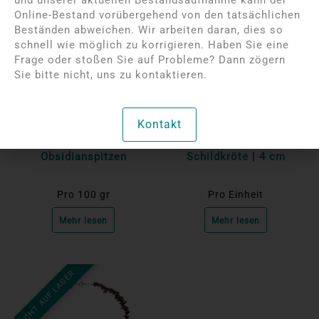
Online-Bestand vorübergehend von den tatsächlichen
Beständen abweichen. Wir arbeiten daran, dies so
schnell wie möglich zu korrigieren. Haben Sie eine
Frage oder stoßen Sie auf Probleme? Dann zögern
Sie bitte nicht, uns zu kontaktieren.
Bitte melden Sie sich an,
Bitte melden Sie sich an,
um die Preise anzuzeigen
um die Preise anzuzeigen
Kontakt
Mahagoni
Mahagoni Obsidian
Obsidianspitzen
Schildkröte | 4 cm
Pro 100 gr
Pro Einheit
Mehr lesen
Mehr lesen
NICHT AUF LAGER