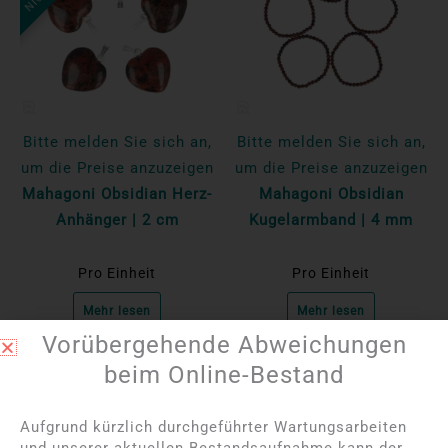
Bitte melden Sie sich an,
Bitte melden Sie sich an,
um die Preise anzuzeigen
um die Preise anzuzeigen
Mahagoni Obsidian Herz-
Mahagoni Obsidian
Anhänger | 2 cm
Kugelarmband | 4 mm
Pro Einheit
Pro Einheit
Mehr lesen
Mehr lesen
Vorübergehende Abweichungen
beim Online-Bestand
Aufgrund kürzlich durchgeführter Wartungsarbeiten
und unserer aktuellen Bestandsaufnahme kann der