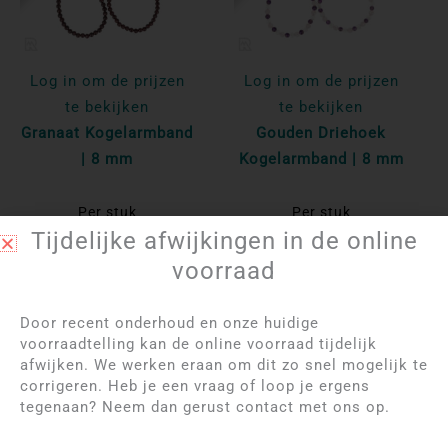
Log in om de prijzen
Log in om de prijzen
te bekijken
te bekijken
Granaat Kogelarmband
Gouden Driehoek
| 8 mm
Kogelarmband | 8 mm
Per stuk
Per stuk
Tijdelijke afwijkingen in de online
Bekijk product
Bekijk product
voorraad
Door recent onderhoud en onze huidige
voorraadtelling kan de online voorraad tijdelijk
afwijken. We werken eraan om dit zo snel mogelijk te
corrigeren. Heb je een vraag of loop je ergens
tegenaan? Neem dan gerust contact met ons op.