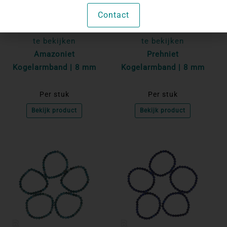
Contact
Log in om de prijzen
Log in om de prijzen
te bekijken
te bekijken
Amazoniet
Prehniet
Kogelarmband | 8 mm
Kogelarmband | 8 mm
Per stuk
Per stuk
Bekijk product
Bekijk product