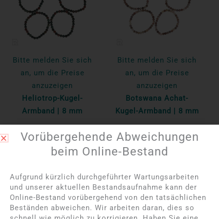
Bitte melden Sie sich
Bitte melden Sie sich
an, um die Preise
an, um die Preise
anzuzeigen
anzuzeigen
Heliotrop-Kugel-
Botswana Achat-
Armband | 8 mm
Kugel-Armband | 8 mm
Vorübergehende Abweichungen
Pro Einheit
Pro Einheit
beim Online-Bestand
Mehr lesen
Mehr lesen
Aufgrund kürzlich durchgeführter Wartungsarbeiten
und unserer aktuellen Bestandsaufnahme kann der
NICHT AUF LAGER
Online-Bestand vorübergehend von den tatsächlichen
Beständen abweichen. Wir arbeiten daran, dies so
schnell wie möglich zu korrigieren. Haben Sie eine