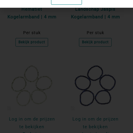
te bekijken
te bekijken
Hematiet
Landschap Jaspis
Kogelarmband | 4 mm
Kogelarmband | 4 mm
Per stuk
Per stuk
Bekijk product
Bekijk product
Log in om de prijzen
Log in om de prijzen
te bekijken
te bekijken