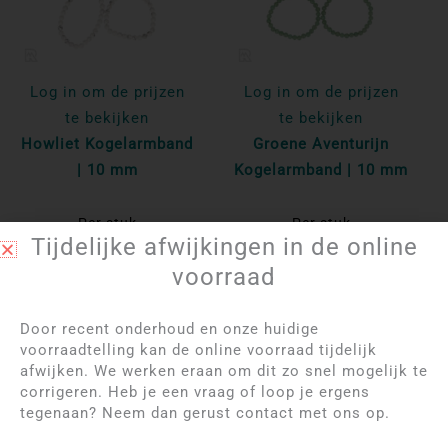
Log in om de prijzen
Log in om de prijzen
te bekijken
te bekijken
Howliet Kogelarmband
Groene Aventurijn
| 10 mm
Kogelarmband | 10 mm
Per stuk
Per stuk
Tijdelijke afwijkingen in de online
Bekijk product
Bekijk product
voorraad
Door recent onderhoud en onze huidige
voorraadtelling kan de online voorraad tijdelijk
afwijken. We werken eraan om dit zo snel mogelijk te
corrigeren. Heb je een vraag of loop je ergens
tegenaan? Neem dan gerust contact met ons op.