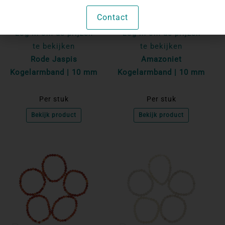
Contact
Log in om de prijzen
Log in om de prijzen
te bekijken
te bekijken
Rode Jaspis
Amazoniet
Kogelarmband | 10 mm
Kogelarmband | 10 mm
Per stuk
Per stuk
Bekijk product
Bekijk product