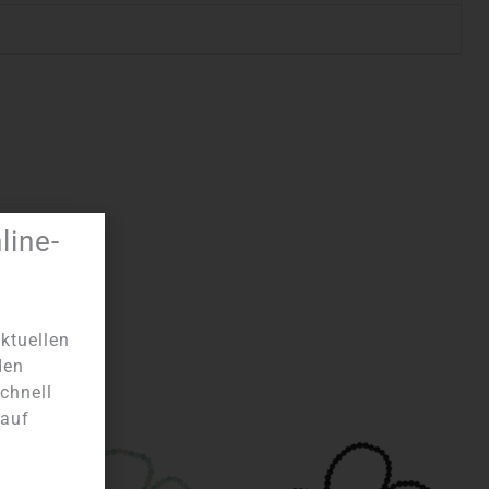
ine-
ktuellen
den
chnell
 auf