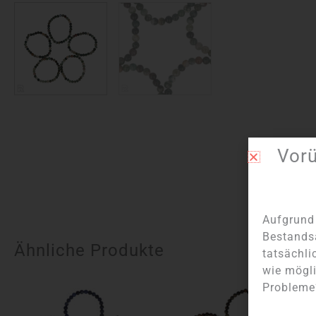
Vor
Aufgrund 
Bestands
Ähnliche Produkte
tatsächli
wie mögli
Probleme?