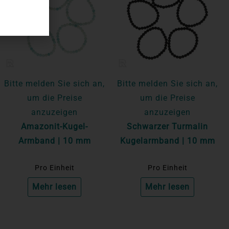
Bitte melden Sie sich an,
Bitte melden Sie sich an,
um die Preise
um die Preise
anzuzeigen
anzuzeigen
Amazonit-Kugel-
Schwarzer Turmalin
Armband | 10 mm
Kugelarmband | 10 mm
Pro Einheit
Pro Einheit
Mehr lesen
Mehr lesen