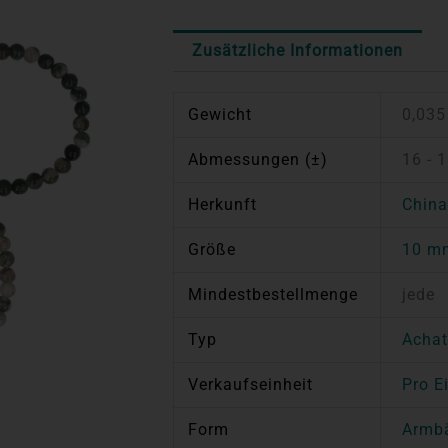
Zusätzliche Informationen
Gewicht
0,035
Abmessungen (±)
16 - 
Herkunft
Chin
Größe
10 m
Mindestbestellmenge
jede
Typ
Acha
Verkaufseinheit
Pro E
Form
Armb