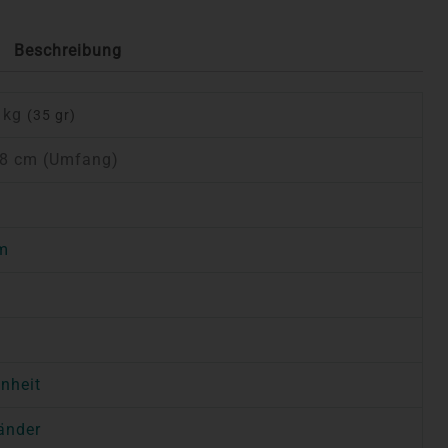
Beschreibung
 kg
(35 gr)
18 cm (Umfang)
a
m
t
inheit
änder