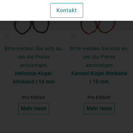
Kontakt
Bitte melden Sie sich an,
Bitte melden Sie sich an,
um die Preise
um die Preise
anzuzeigen
anzuzeigen
Heliotrop-Kugel-
Karneol-Kugel-Armband
Armband | 10 mm
| 10 mm
Pro Einheit
Pro Einheit
Mehr lesen
Mehr lesen