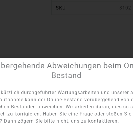
SKU
8102
übergehende Abweichungen beim Onl
Artikel Nummer:
8102
Kategorie:
Kugelarmbänder 10 mm
Bestand
kürzlich durchgeführter Wartungsarbeiten und unserer a
aufnahme kann der Online-Bestand vorübergehend von 
chen Beständen abweichen. Wir arbeiten daran, dies so s
ch zu korrigieren. Haben Sie eine Frage oder stoßen Sie
 Dann zögern Sie bitte nicht, uns zu kontaktieren.