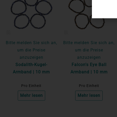
Bitte melden Sie sich an,
Bitte melden Sie sich an,
um die Preise
um die Preise
anzuzeigen
anzuzeigen
Sodalith-Kugel-
Falcon's Eye Ball
Armband | 10 mm
Armband | 10 mm
Pro Einheit
Pro Einheit
Mehr lesen
Mehr lesen