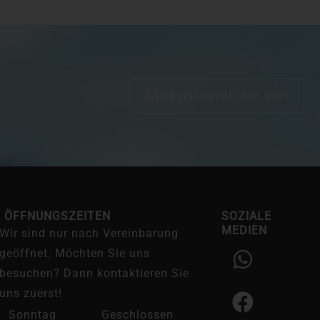
Registrieren Sie sich
E ÖFFNUNGSZEITEN
SOZIALE
MEDIEN
Wir sind nur nach Vereinbarung
W
F
I
geöffnet. Möchten Sie uns
h
a
n
besuchen? Dann kontaktieren Sie
a
c
s
uns zuerst!
t
e
t
Sonntag
Geschlossen