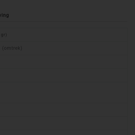
ving
 gr)
 (omtrek)