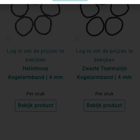
Log in om de prijzen te
Log in om de prijzen te
bekijken
bekijken
Heliotroop
Zwarte Toermalijn
Kogelarmband | 4 mm
Kogelarmband | 4 mm
Per stuk
Per stuk
Bekijk product
Bekijk product