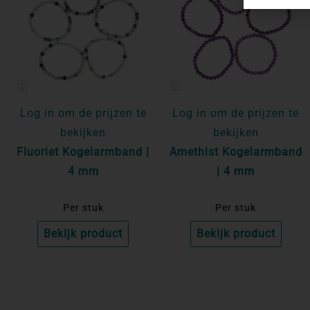
Log in om de prijzen te
Log in om de prijzen te
bekijken
bekijken
Fluoriet Kogelarmband |
Amethist Kogelarmband
4 mm
| 4 mm
Per stuk
Per stuk
Bekijk product
Bekijk product