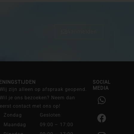
Aanmelden
ENINGSTIJDEN
SOCIAL
MEDIA
Wij zijn alleen op afspraak geopend.
W
F
I
Wil je ons bezoeken? Neem dan
h
a
n
eerst contact met ons op!
a
c
s
Zondag
Gesloten
t
e
t
Maandag
09:00 – 17:00
s
b
a