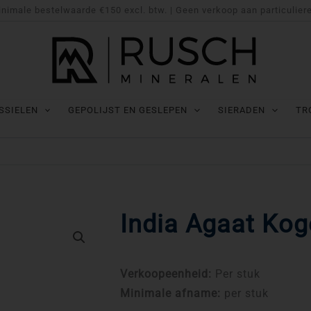
nimale bestelwaarde €150 excl. btw. | Geen verkoop aan particulier
SSIELEN
GEPOLIJST EN GESLEPEN
SIERADEN
TR
India Agaat Ko
Verkoopeenheid:
Per stuk
Minimale afname:
per stuk