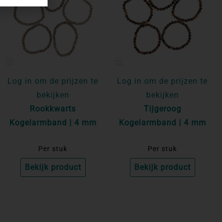
Log in om de prijzen te
Log in om de prijzen te
bekijken
bekijken
Rookkwarts
Tijgeroog
Kogelarmband | 4 mm
Kogelarmband | 4 mm
Per stuk
Per stuk
Bekijk product
Bekijk product