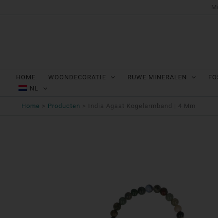
Ga
Mi
naar
de
inhoud
HOME
WOONDECORATIE
RUWE MINERALEN
FO
NL
Home
Producten
India Agaat Kogelarmband | 4 Mm