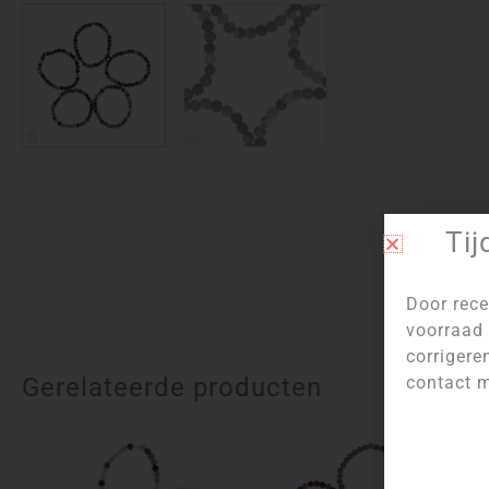
Tij
Door rece
voorraad 
corrigere
Gerelateerde producten
contact m