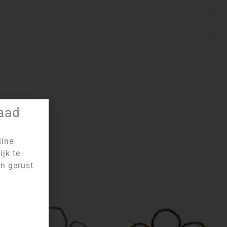
raad
line
ijk te
an gerust