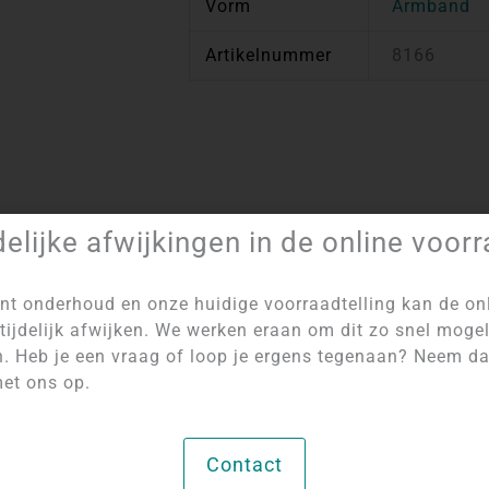
Vorm
Armband
Artikelnummer
8166
delijke afwijkingen in de online voor
Artikelnummer:
8166
Categorie:
Kogelarmbanden 4 mm
nt onderhoud en onze huidige voorraadtelling kan de on
tijdelijk afwijken. We werken eraan om dit zo snel mogel
n. Heb je een vraag of loop je ergens tegenaan? Neem d
et ons op.
Contact