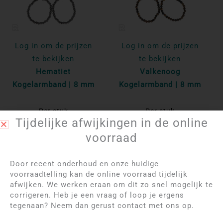
Log in om de prijzen
Log in om de prijzen
te bekijken
te bekijken
Hematiet
Valkenoog
Kogelarmband | 8 mm
Kogelarmband | 8 mm
Per stuk
Per stuk
Tijdelijke afwijkingen in de online
Bekijk product
Bekijk product
voorraad
Door recent onderhoud en onze huidige
voorraadtelling kan de online voorraad tijdelijk
afwijken. We werken eraan om dit zo snel mogelijk te
corrigeren. Heb je een vraag of loop je ergens
tegenaan? Neem dan gerust contact met ons op.