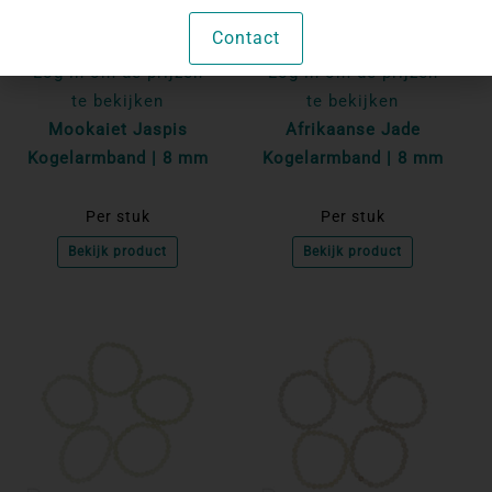
Contact
Log in om de prijzen
Log in om de prijzen
te bekijken
te bekijken
Mookaiet Jaspis
Afrikaanse Jade
Kogelarmband | 8 mm
Kogelarmband | 8 mm
Per stuk
Per stuk
Bekijk product
Bekijk product