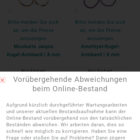
Bitte melden Sie sich
Bitte melden Sie sich
an, um die Preise
an, um die Preise
anzuzeigen
anzuzeigen
Mookaite Jaspis
Amethyst-Kugel-
Kugel-Armband | 8 mm
Armband | 8 mm
Pro Einheit
Pro Einheit
Vorübergehende Abweichungen
Mehr lesen
Mehr lesen
beim Online-Bestand
NICHT AUF LAGER
Aufgrund kürzlich durchgeführter Wartungsarbeiten
und unserer aktuellen Bestandsaufnahme kann der
Online-Bestand vorübergehend von den tatsächlichen
Beständen abweichen. Wir arbeiten daran, dies so
schnell wie möglich zu korrigieren. Haben Sie eine
Frage oder stoßen Sie auf Probleme? Dann zögern