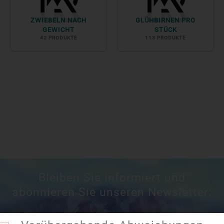
ZWIEBELN NACH
GLÜHBIRNEN PRO
GEWICHT
STÜCK
42 PRODUKTE
113 PRODUKTE
Bleiben Sie informiert und
abonnieren Sie unseren Newsletter: