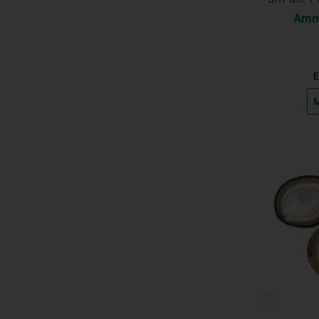
Amm
E
M