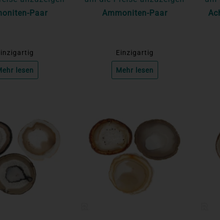
oniten-Paar
Ammoniten-Paar
Ac
inzigartig
Einzigartig
ehr lesen
Mehr lesen