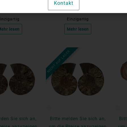
Kontakt
3er-Set
inzigartig
Einzigartig
ehr lesen
Mehr lesen
NICHT AUF LAGER
lden Sie sich an,
Bitte melden Sie sich an,
Bit
reise anzuzeigen
um die Preise anzuzeigen
um 