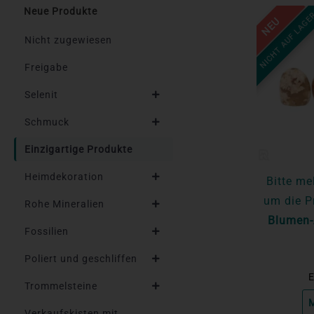
Neue Produkte
NICHT AUF LAGE
NEU
Nicht zugewiesen
Freigabe
Selenit
Schmuck
Einzigartige Produkte
Heimdekoration
Bitte me
um die P
Rohe Mineralien
Blumen-
Fossilien
Poliert und geschliffen
E
Trommelsteine
M
Verkaufskisten mit