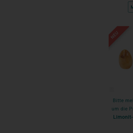
M
NEU
Bitte me
um die P
Limonit-