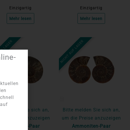
Einzigartig
Einzigartig
Mehr lesen
Mehr lesen
AUF LAGER
NICHT AUF LAGER
ine-
ktuellen
den
chnell
 auf
te melden Sie sich an,
Bitte melden Sie sich an,
die Preise anzuzeigen
um die Preise anzuzeigen
Ammoniten-Paar
Ammoniten-Paar