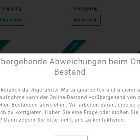
inzigartig
Einzigartig
ehr lesen
Mehr lesen
R
NICHT AUF LAGER
NICHT 
übergehende Abweichungen beim Onl
Bestand
kürzlich durchgeführter Wartungsarbeiten und unserer a
aufnahme kann der Online-Bestand vorübergehend von 
chen Beständen abweichen. Wir arbeiten daran, dies so s
ch zu korrigieren. Haben Sie eine Frage oder stoßen Sie
lden Sie sich an,
Bitte melden Sie sich an,
Bit
 Dann zögern Sie bitte nicht, uns zu kontaktieren.
reise anzuzeigen
um die Preise anzuzeigen
um 
Quarz-Skulptur |
Ammoniten-Paar