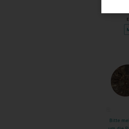
E
M
Bitte me
um die P