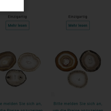
Einzigartig
Einzigartig
Mehr lesen
Mehr lesen
te melden Sie sich an,
Bitte melden Sie sich an,
die Preise anzuzeigen
um die Preise anzuzeigen