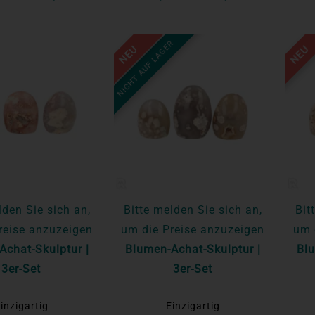
NICHT AUF LAGER
NEU
NEU
lden Sie sich an,
Bitte melden Sie sich an,
Bit
reise anzuzeigen
um die Preise anzuzeigen
um 
Achat-Skulptur |
Blumen-Achat-Skulptur |
Blu
3er-Set
3er-Set
inzigartig
Einzigartig