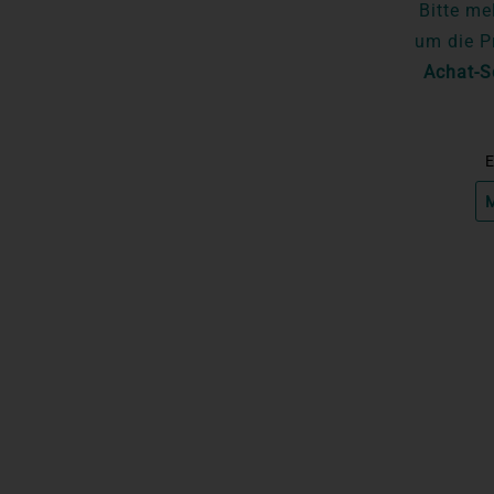
Bitte me
um die P
Achat-S
E
M