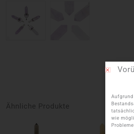
Vor
Aufgrund 
Bestands
Ähnliche Produkte
tatsächli
wie mögli
Probleme?