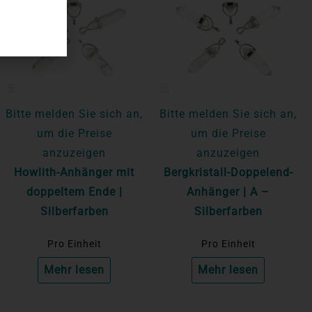
Bitte melden Sie sich an,
Bitte melden Sie sich an,
um die Preise
um die Preise
anzuzeigen
anzuzeigen
Howlith-Anhänger mit
Bergkristall-Doppelend-
doppeltem Ende |
Anhänger | A –
Silberfarben
Silberfarben
Pro Einheit
Pro Einheit
Mehr lesen
Mehr lesen