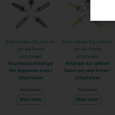
Bitte melden Sie sich an,
Bitte melden Sie sich an,
um die Preise
um die Preise
anzuzeigen
anzuzeigen
Rauchquarz-Anhänger
Anhänger aus gelbem
mit doppeltem Ende |
Calcit mit zwei Enden |
Silberfarben
Silberfarben
Pro Einheit
Pro Einheit
Mehr lesen
Mehr lesen