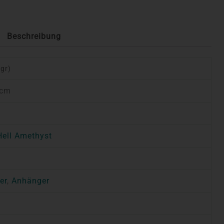
Beschreibung
 gr)
 cm
Hell Amethyst
er
,
Anhänger