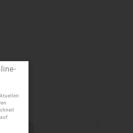
ine-
ktuellen
den
chnell
 auf