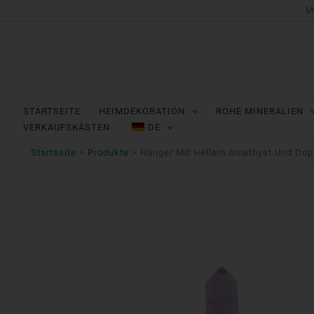
Zum
M
Inhalt
springen
STARTSEITE
HEIMDEKORATION
ROHE MINERALIEN
VERKAUFSKÄSTEN
DE
Startseite
Produkte
Hänger Mit Hellem Amethyst Und Dopp