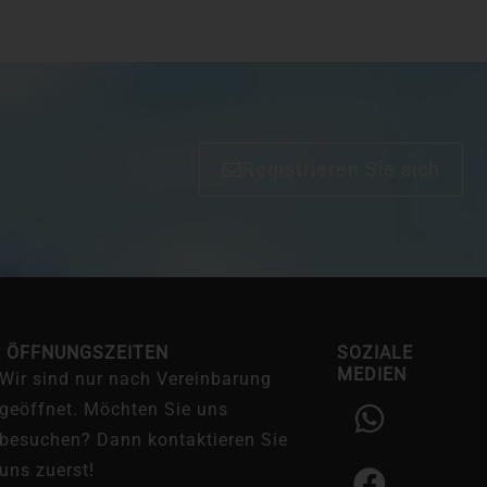
Registrieren Sie sich
E ÖFFNUNGSZEITEN
SOZIALE
MEDIEN
Wir sind nur nach Vereinbarung
W
F
I
geöffnet. Möchten Sie uns
h
a
n
besuchen? Dann kontaktieren Sie
a
c
s
uns zuerst!