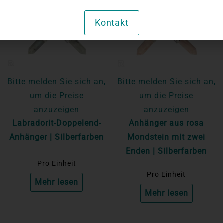
Kontakt
Bitte melden Sie sich an,
Bitte melden Sie sich an,
um die Preise
um die Preise
anzuzeigen
anzuzeigen
Labradorit-Doppelend-
Anhänger aus rosa
Anhänger | Silberfarben
Mondstein mit zwei
Enden | Silberfarben
Pro Einheit
Pro Einheit
Mehr lesen
Mehr lesen