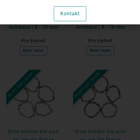
anzuzeigen
anzuzeigen
Kalkquarz-
Tigerauge-Mix-
Kontakt
Trommelstein-
Trommelstein-
Armband | 8 - 10 mm
Armband | 8 - 10 mm
Pro Einheit
Pro Einheit
Mehr lesen
Mehr lesen
NICHT AUF LAGER
NICHT AUF LAGER
Bitte melden Sie sich
Bitte melden Sie sich
an, um die Preise
an, um die Preise