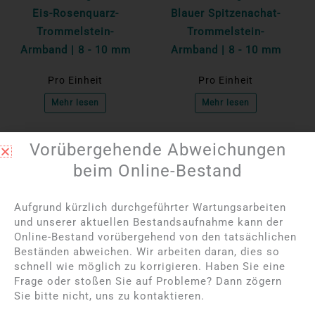
Eis-Rosenquarz-
Blauer Spitzenachat-
Trommelstein-
Trommelstein-
Armband | 8 - 10 mm
Armband | 8 - 10 mm
Pro Einheit
Pro Einheit
Mehr lesen
Mehr lesen
Vorübergehende Abweichungen
NICHT AUF LAGER
NICHT AUF LAGER
beim Online-Bestand
Aufgrund kürzlich durchgeführter Wartungsarbeiten
und unserer aktuellen Bestandsaufnahme kann der
Online-Bestand vorübergehend von den tatsächlichen
Beständen abweichen. Wir arbeiten daran, dies so
schnell wie möglich zu korrigieren. Haben Sie eine
Frage oder stoßen Sie auf Probleme? Dann zögern
Bitte melden Sie sich
Bitte melden Sie sich
Sie bitte nicht, uns zu kontaktieren.
an, um die Preise
an, um die Preise