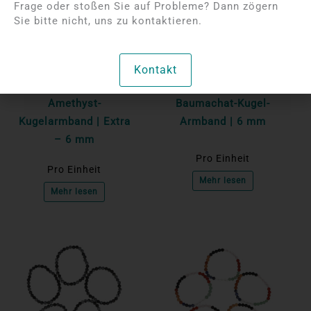
Frage oder stoßen Sie auf Probleme? Dann zögern
Sie bitte nicht, uns zu kontaktieren.
Bitte melden Sie sich
Bitte melden Sie sich
an, um die Preise
an, um die Preise
Kontakt
anzuzeigen
anzuzeigen
Amethyst-
Baumachat-Kugel-
Kugelarmband | Extra
Armband | 6 mm
– 6 mm
Pro Einheit
Pro Einheit
Mehr lesen
Mehr lesen