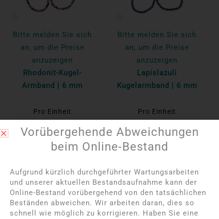
Bitte melden Sie sich
Bitte melden Sie sich
an, um die Preise
an, um die Preise
anzuzeigen
anzuzeigen
Rhodonit-Kugel-
Lapislazuli
Armband | 6 mm
Kugelarmband | 6 mm
Pro Einheit
Pro Einheit
Mehr lesen
Mehr lesen
Vorübergehende Abweichungen
beim Online-Bestand
NICHT AUF LAGER
Aufgrund kürzlich durchgeführter Wartungsarbeiten
und unserer aktuellen Bestandsaufnahme kann der
Online-Bestand vorübergehend von den tatsächlichen
Beständen abweichen. Wir arbeiten daran, dies so
schnell wie möglich zu korrigieren. Haben Sie eine