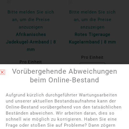
Bitte melden Sie sich
Bitte melden Sie sich
an, um die Preise
an, um die Preise
anzuzeigen
anzuzeigen
Afrikanisches
Rotes Tigerauge
Jadekugel-Armband | 8
Kugelarmband | 8 mm
mm
Pro Einheit
Pro Einheit
Mehr lesen
Vorübergehende Abweichungen
Mehr lesen
beim Online-Bestand
Aufgrund kürzlich durchgeführter Wartungsarbeiten
und unserer aktuellen Bestandsaufnahme kann der
Online-Bestand vorübergehend von den tatsächlichen
Beständen abweichen. Wir arbeiten daran, dies so
schnell wie möglich zu korrigieren. Haben Sie eine
Frage oder stoßen Sie auf Probleme? Dann zögern