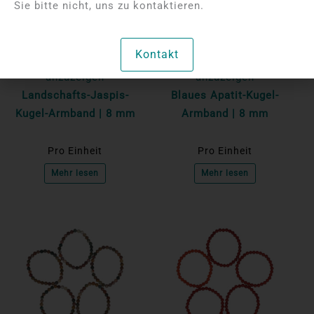
Sie bitte nicht, uns zu kontaktieren.
Bitte melden Sie sich
Bitte melden Sie sich
Kontakt
an, um die Preise
an, um die Preise
anzuzeigen
anzuzeigen
Landschafts-Jaspis-
Blaues Apatit-Kugel-
Kugel-Armband | 8 mm
Armband | 8 mm
Pro Einheit
Pro Einheit
Mehr lesen
Mehr lesen