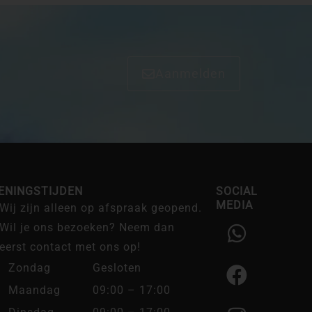
Aanmelden
ENINGSTIJDEN
SOCIAL
MEDIA
Wij zijn alleen op afspraak geopend.
W
F
I
Wil je ons bezoeken? Neem dan
h
a
n
eerst contact met ons op!
a
c
s
Zondag
Gesloten
t
e
t
Maandag
09:00 – 17:00
s
b
a