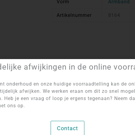
Vorm
Armband
Artikelnummer
8164
delijke afwijkingen in de online voor
Artikelnummer:
8164
Categorie:
Kogelarmbanden 4 mm
nt onderhoud en onze huidige voorraadtelling kan de on
tijdelijk afwijken. We werken eraan om dit zo snel mogel
n. Heb je een vraag of loop je ergens tegenaan? Neem d
et ons op.
Contact