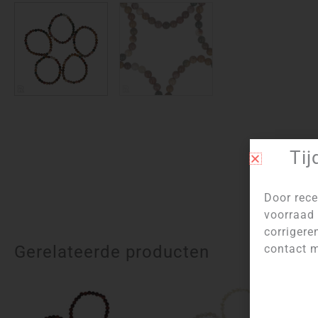
Tij
Door rece
voorraad 
corrigere
Gerelateerde producten
contact m