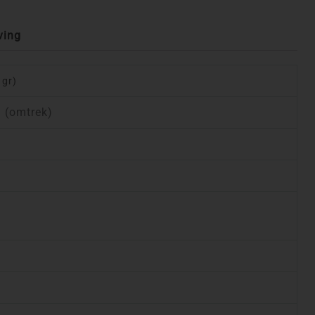
ving
 gr)
 (omtrek)