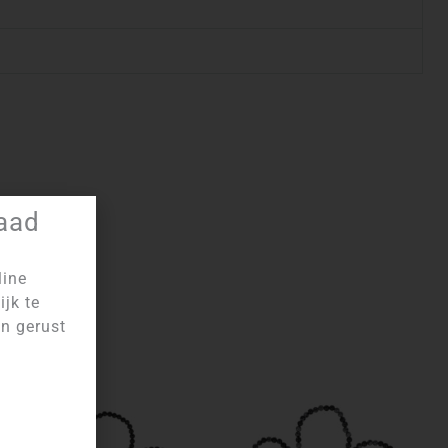
raad
line
ijk te
an gerust