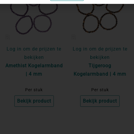
Log in om de prijzen te
Log in om de prijzen te
bekijken
bekijken
Amethist Kogelarmband
Tijgeroog
| 4 mm
Kogelarmband | 4 mm
Per stuk
Per stuk
Bekijk product
Bekijk product