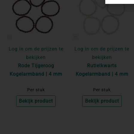
Log in om de prijzen te
Log in om de prijzen te
bekijken
bekijken
Rode Tijgeroog
Rutielkwarts
Kogelarmband | 4 mm
Kogelarmband | 4 mm
Per stuk
Per stuk
Bekijk product
Bekijk product