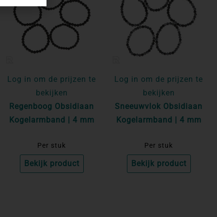
Log in om de prijzen te
Log in om de prijzen te
bekijken
bekijken
Regenboog Obsidiaan
Sneeuwvlok Obsidiaan
Kogelarmband | 4 mm
Kogelarmband | 4 mm
Per stuk
Per stuk
Bekijk product
Bekijk product