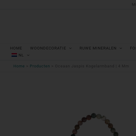
Ga
Mi
naar
de
inhoud
HOME
WOONDECORATIE
RUWE MINERALEN
FO
NL
Home
Producten
Oceaan Jaspis Kogelarmband | 4 Mm