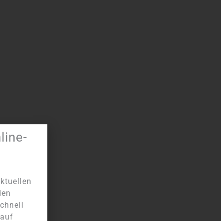
ine-
ktuellen
den
chnell
 auf