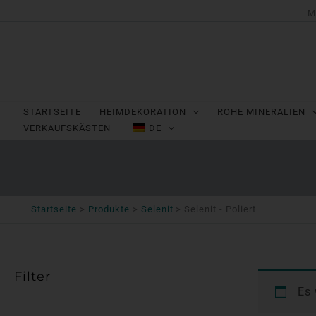
Zum
M
Inhalt
springen
STARTSEITE
HEIMDEKORATION
ROHE MINERALIEN
VERKAUFSKÄSTEN
DE
Startseite
Produkte
Selenit
Selenit - Poliert
Filter
Es 