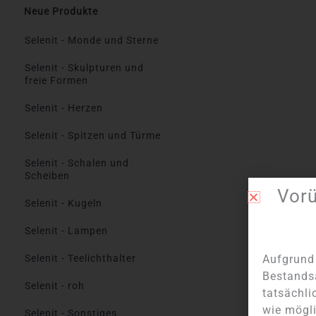
Neue Produkte
Selenit - Monde und Sterne
Selenit - Skulpturen und
freie Formen
Selenit - Herzen
Selenit - Spitzen und Türme
Selenit - Schalen und
Scheiben
Vor
Selenit - Kugeln
Selenit - Lampen
Selenit - Teelichthalter
Aufgrund 
Bestands
Selenit - roh
tatsächli
wie mögli
Selenit - Sonstiges