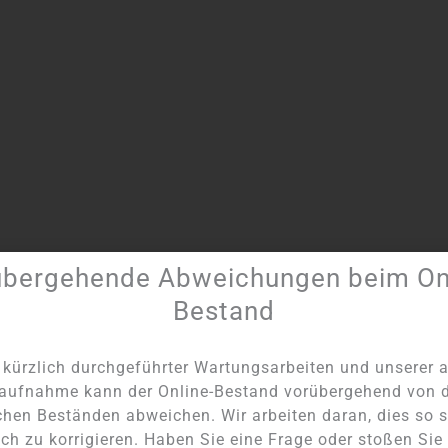
übergehende Abweichungen beim Onl
Bestand
kürzlich durchgeführter Wartungsarbeiten und unserer a
aufnahme kann der Online-Bestand vorübergehend von 
chen Beständen abweichen. Wir arbeiten daran, dies so s
ch zu korrigieren. Haben Sie eine Frage oder stoßen Sie