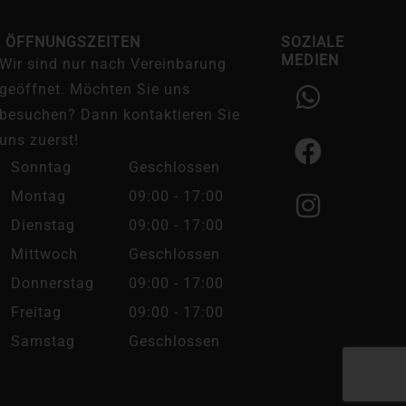
E ÖFFNUNGSZEITEN
SOZIALE
MEDIEN
Wir sind nur nach Vereinbarung
W
F
I
geöffnet. Möchten Sie uns
h
a
n
besuchen? Dann kontaktieren Sie
a
c
s
uns zuerst!
t
e
t
Sonntag
Geschlossen
s
b
a
Montag
09:00 - 17:00
a
o
g
Dienstag
09:00 - 17:00
p
o
r
Mittwoch
Geschlossen
p
k
a
Donnerstag
09:00 - 17:00
m
Freitag
09:00 - 17:00
Samstag
Geschlossen