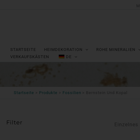
Zum
M
Inhalt
springen
STARTSEITE
HEIMDEKORATION
ROHE MINERALIEN
VERKAUFSKÄSTEN
DE
Startseite
Produkte
Fossilien
Bernstein Und Kopal
Filter
Einzelnes