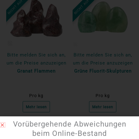
NICHT AUF LAGER
NICHT AUF LAGER
Bitte melden Sie sich an,
Bitte melden Sie sich an,
um die Preise anzuzeigen
um die Preise anzuzeigen
Granat Flammen
Grüne Fluorit-Skulpturen
Pro kg
Pro kg
Mehr lesen
Mehr lesen
Vorübergehende Abweichungen
beim Online-Bestand
NEU