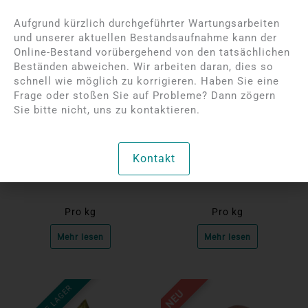
NICHT AUF LAGER
Aufgrund kürzlich durchgeführter Wartungsarbeiten
und unserer aktuellen Bestandsaufnahme kann der
Online-Bestand vorübergehend von den tatsächlichen
Beständen abweichen. Wir arbeiten daran, dies so
schnell wie möglich zu korrigieren. Haben Sie eine
Frage oder stoßen Sie auf Probleme? Dann zögern
Sie bitte nicht, uns zu kontaktieren.
Bitte melden Sie sich an,
Bitte melden Sie sich an,
um die Preise anzuzeigen
um die Preise anzuzeigen
Grüner Mondstein –
Grüne Opal-Skulpturen
Kontakt
einseitige Skulpturen
Pro kg
Pro kg
Mehr lesen
Mehr lesen
NEU