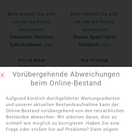
Bitte melden Sie sich
Bitte melden Sie sich
an, um die Preise
an, um die Preise
anzuzeigen
anzuzeigen
Schwarzer Obsidian
Blaues Apatit-Split-
Split-Armband
Armband
| Split
| Split
Pro 10 Stück
Pro 10 Stück
Mehr lesen
Mehr lesen
Vorübergehende Abweichungen
beim Online-Bestand
NEU
NEU
Aufgrund kürzlich durchgeführter Wartungsarbeiten
und unserer aktuellen Bestandsaufnahme kann der
Online-Bestand vorübergehend von den tatsächlichen
Beständen abweichen. Wir arbeiten daran, dies so
schnell wie möglich zu korrigieren. Haben Sie eine
Frage oder stoßen Sie auf Probleme? Dann zögern