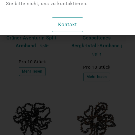
Sie bitte nicht, uns zu kontaktieren.
Bitte melden Sie sich
Bitte melden Sie sich
an, um die Preise
an, um die Preise
Kontakt
anzuzeigen
anzuzeigen
Grüner Aventurin Split-
Gespaltenes
Armband
Bergkristall-Armband
| Split
|
Split
Pro 10 Stück
Pro 10 Stück
Mehr lesen
Mehr lesen