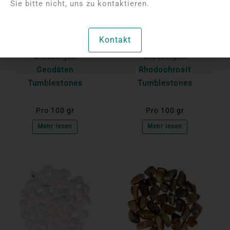
Sie bitte nicht, uns zu kontaktieren.
Bitte melden Sie sich
Bitte melden Sie sich
Kontakt
an, um die Preise
an, um die Preise
anzuzeigen
anzuzeigen
Geodäten
Rhodochrosit
Tumblestones
Tumblestones
Pro 100 gr
Pro 100 gr
Mehr lesen
Mehr lesen