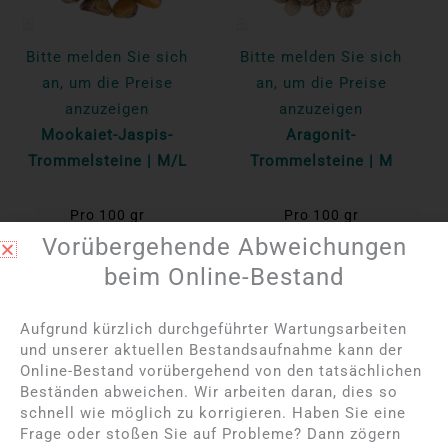
Bitte melden Sie sich
Bitte melden Sie sich
an, um die Preise
an, um die Preise
anzuzeigen
anzuzeigen
Mookaiet-Jaspis-
Aragonit-
Trommelsteine | M/L
Trommelsteine | M
Pro 100 gr
Pro 100 gr
Vorübergehende Abweichungen
Mehr lesen
Mehr lesen
beim Online-Bestand
NICHT AUF LAGER
Aufgrund kürzlich durchgeführter Wartungsarbeiten
und unserer aktuellen Bestandsaufnahme kann der
Online-Bestand vorübergehend von den tatsächlichen
Beständen abweichen. Wir arbeiten daran, dies so
schnell wie möglich zu korrigieren. Haben Sie eine
Frage oder stoßen Sie auf Probleme? Dann zögern